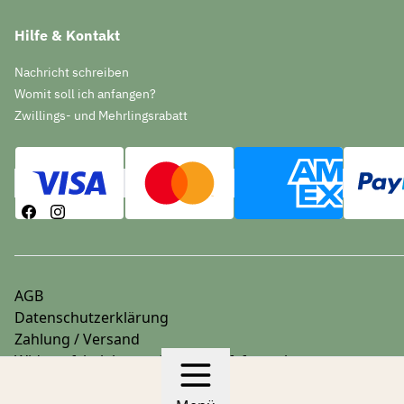
Hilfe & Kontakt
Nachricht schreiben
Womit soll ich anfangen?
Zwillings- und Mehrlingsrabatt
AGB
Datenschutzerklärung
Zahlung / Versand
Widerrufsbelehrung & Widerrufsformular
Impressum
© 2026 stoffwindelbar.de
Hergestellt mit
Ecwid von Ligh