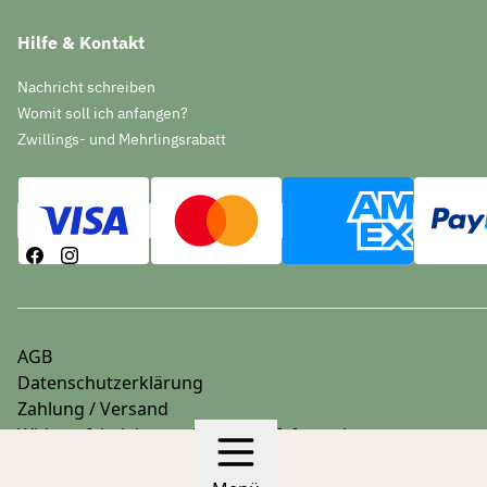
Hilfe & Kontakt
Nachricht schreiben
Womit soll ich anfangen?
Zwillings- und Mehrlingsrabatt
AGB
Datenschutzerklärung
Zahlung / Versand
Widerrufsbelehrung & Widerrufsformular
Impressum
© 2026 stoffwindelbar.de
Hergestellt mit
Ecwid von Ligh