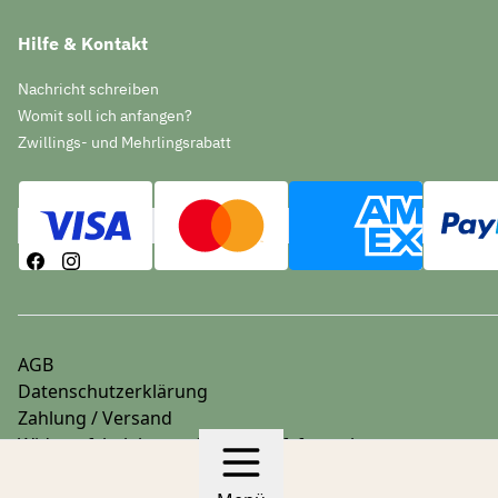
Hilfe & Kontakt
Nachricht schreiben
Womit soll ich anfangen?
Zwillings- und Mehrlingsrabatt
AGB
Datenschutzerklärung
Zahlung / Versand
Widerrufsbelehrung & Widerrufsformular
Impressum
© 2026 stoffwindelbar.de
Hergestellt mit
Ecwid von Ligh