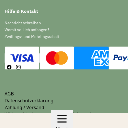
Hilfe & Kontakt
Nachricht schreiben
Womit soll ich anfangen?
Zwillings- und Mehrlingsrabatt
AGB
Datenschutzerklärung
Zahlung / Versand
Widerrufsbelehrung & Widerrufsformular
Impressum
© 2026 stoffwindelbar.de
Hergestellt mit
Ecwid von Ligh